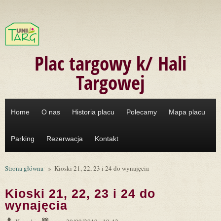
Przejdź do treści
Plac targowy k/ Hali
Targowej
Home
O nas
Historia placu
Polecamy
Mapa placu
Parking
Rezerwacja
Kontakt
Strona główna
»
Kioski 21, 22, 23 i 24 do wynajęcia
Kioski 21, 22, 23 i 24 do
wynajęcia